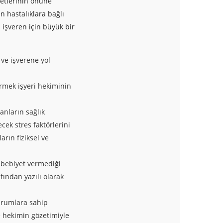
etlerinin önüne
n hastalıklara bağlı
 işveren için büyük bir
 ve işverene yol
irmek işyeri hekiminin
anların sağlık
cek stres faktörlerini
arın fiziksel ve
ebebiyet vermediği
fından yazılı olarak
urumlara sahip
e hekimin gözetimiyle