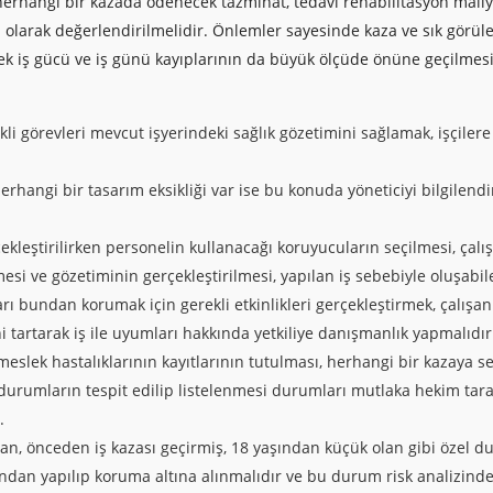
erhangi bir kazada ödenecek tazminat, tedavi rehabilitasyon maliy
 olarak değerlendirilmelidir. Önlemler sayesinde kaza ve sık görüle
ek iş gücü ve iş günü kayıplarının da büyük ölçüde önüne geçilmesi
kli görevleri mevcut işyerindeki sağlık gözetimini sağlamak, işçilere
erhangi bir tasarım eksikliği var ise bu konuda yöneticiyi bilgilend
kleştirilirken personelin kullanacağı koruyucuların seçilmesi, çalış
si ve gözetiminin gerçekleştirilmesi, yapılan iş sebebiyle oluşabile
rı bundan korumak için gerekli etkinlikleri gerçekleştirmek, çalışanl
ni tartarak iş ile uyumları hakkında yetkiliye danışmanlık yapmalıdır
slek hastalıklarının kayıtlarının tutulması, herhangi bir kazaya s
 durumların tespit edilip listelenmesi durumları mutlaka hekim tara
.
n, önceden iş kazası geçirmiş, 18 yaşından küçük olan gibi özel d
kından yapılıp koruma altına alınmalıdır ve bu durum risk analizind