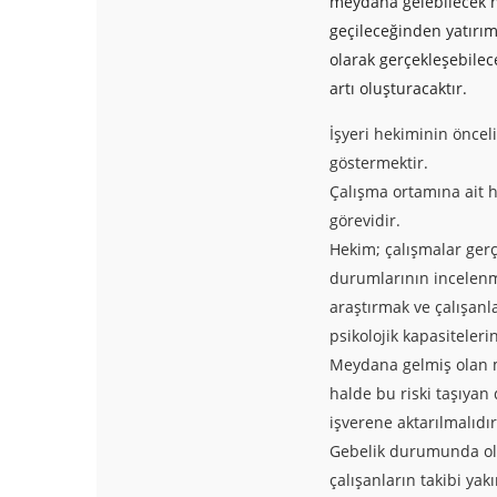
meydana gelebilecek h
geçileceğinden yatırım
olarak gerçekleşebilec
artı oluşturacaktır.
İşyeri hekiminin önceli
göstermektir.
Çalışma ortamına ait h
görevidir.
Hekim; çalışmalar gerçe
durumlarının incelenme
araştırmak ve çalışanla
psikolojik kapasiteleri
Meydana gelmiş olan me
halde bu riski taşıyan
işverene aktarılmalıdır
Gebelik durumunda ola
çalışanların takibi ya